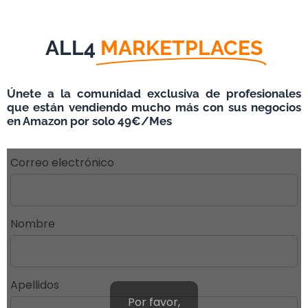
Ir
Ir
al
al
ALL4
MARKETPLACES
contenido
pie
principal
de
Únete a la comunidad exclusiva de profesionales
página
que están vendiendo mucho más con sus negocios
en Amazon por solo 49€/Mes
Correo electrónico
Nombre
Apellidos
Por favor,